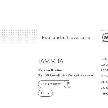
Puoi anche trovarci su…
PAGI
IAMM IA
GAL
19 Rue Kléber
REC
92300 Levallois-Perret France
MEN
COM
+33147310129
CON
INF
IT